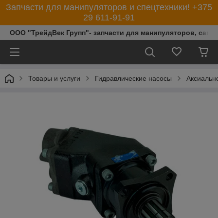
Запчасти для манипуляторов и спецтехники! +375
29 611-91-91
ООО "ТрейдВек Групп"- запчасти для манипуляторов, само
Товары и услуги
Гидравлические насосы
Аксиальн