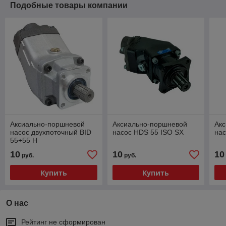
Подобные товары компании
Аксиально-поршневой
Аксиально-поршневой
Ак
насос двухпоточный BID
насос HDS 55 ISO SX
нас
55+55 H
10
10
10
руб.
руб.
Купить
Купить
О нас
Рейтинг не сформирован