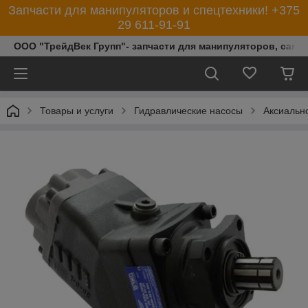
Запчасти для манипуляторов и спецтехники! +375
29 611-91-91
ООО "ТрейдВек Групп"- запчасти для манипуляторов, само
Товары и услуги
Гидравлические насосы
Аксиальн