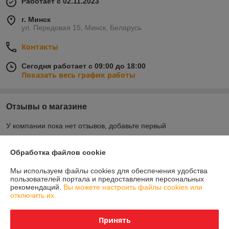
Работает с 02.11.2023
г. Минск
ул. Передовая 15, Минск, Беларусь
Контакты
Сегодня работает с 09:00 до 18:00
Показать весь график работы
Отзывы о магазине
У компании пока нет отзывов, добавьте первый
Обработка файлов cookie
О нас
Мы используем файлы cookies для обеспечения удобства
пользователей портала и предоставления персональных
Контакты
рекомендаций.
Вы можете настроить файлы cookies или
отключить их.
Доставка и оплата
Принять
График работы