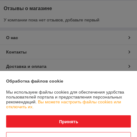
Отзывы о магазине
У компании пока нет отзывов, добавьте первый
О нас
Контакты
Доставка и оплата
График работы
Обработка файлов cookie
Мы используем файлы cookies для обеспечения удобства
Полная версия сайта
пользователей портала и предоставления персональных
рекомендаций.
Вы можете настроить файлы cookies или
отключить их.
Политика обработки cookies
Принять
Сайт создан на платформе Deal.by