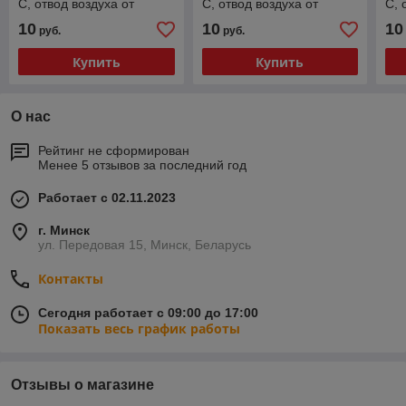
С, отвод воздуха от
С, отвод воздуха от
С, 
радиатора (тип А),
радиатора (тип А),
рад
10
10
10
руб.
руб.
220/380 В
220/380 В
220
Купить
Купить
О нас
Рейтинг не сформирован
Менее 5 отзывов за последний год
Работает с 02.11.2023
г. Минск
ул. Передовая 15, Минск, Беларусь
Контакты
Сегодня работает с 09:00 до 17:00
Показать весь график работы
Отзывы о магазине