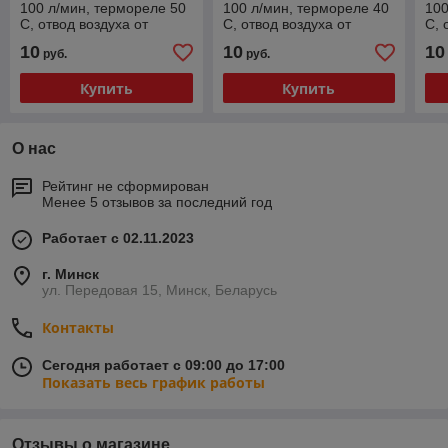
100 л/мин, термореле 50
100 л/мин, термореле 40
100
С, отвод воздуха от
С, отвод воздуха от
С, 
радиатора (тип А),
радиатора (тип А),
рад
10
10
10
руб.
руб.
220/380 В
220/380 В
Купить
Купить
О нас
Рейтинг не сформирован
Менее 5 отзывов за последний год
Работает с 02.11.2023
г. Минск
ул. Передовая 15, Минск, Беларусь
Контакты
Сегодня работает с 09:00 до 17:00
Показать весь график работы
Отзывы о магазине