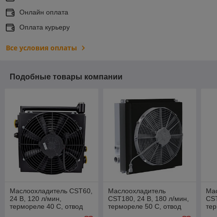
Онлайн оплата
Оплата курьеру
Все условия оплаты
Подобные товары компании
Маслоохладитель CST60,
Маслоохладитель
Ма
24 В, 120 л/мин,
CST180, 24 В, 180 л/мин,
CST
термореле 40 С, отвод
термореле 50 С, отвод
тер
воздуха от радиатора
воздуха от радиатора
воз