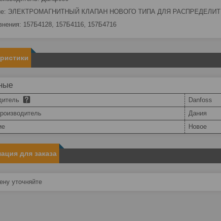
ие: ЭЛЕКТРОМАГНИТНЫЙ КЛАПАН НОВОГО ТИПА ДЛЯ РАСПРЕДЕЛИТ
внения: 157Б4128, 157Б4116, 157Б4716
еристики
ные
дитель
Danfoss
производитель
Дания
ие
Новое
ация для заказа
ну уточняйте