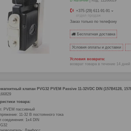
В наличии
Код:
11166829
+375 (29) 611-91-91
отдел продаж
Заказ только по телефону
Бесплатная доставка
Условия оплаты и доставки
возврат товара в течение 14 дне
магнитный клапан PVG32 PVEM Passive 11-32VDC DIN (157B4128, 157
166829
ристики товара:
п: PVEM пассивный
пряжение: 11-32 В постоянного тока
п соединения: 1x4 DIN
G32
оизводитель: Данфосс