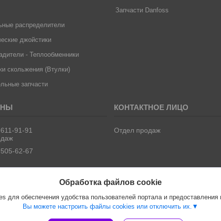
Запчасти Danfoss
ьные распределители
еские джойстики
дители - Теплообменники
и скольжения (Втулки)
льные запчасти
 611-91-91
Отдел продаж
одаж
 505-62-67
Обработка файлов cookie
s для обеспечения удобства пользователей портала и предоставления
Вы можете настроить файлы cookies или отключить их.