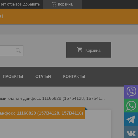
Нет отзывов,
добавить
Корзина
91
Корзина
ПРОЕКТЫ
СТАТЬИ
КОНТАКТЫ
Электромагнитный клапан данфосс 11166829 (157b4128, 157b4116)
нфосс 11166829 (157B4128, 157B4116)