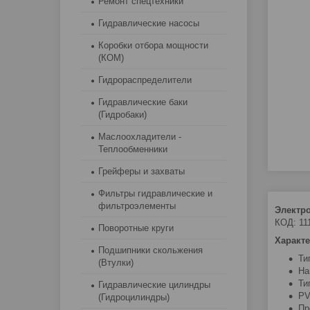
Ремонт спецтехники
Гидравлические насосы
Коробки отбора мощности
(КОМ)
Гидрораспределители
Гидравлические баки
(Гидробаки)
Маслоохладители -
Теплообменники
Грейферы и захваты
Фильтры гидравлические и
фильтроэлементы
Электро
КОД: 11
Поворотные круги
Характе
Подшипники скольжения
Ти
(Втулки)
На
Ти
Гидравлические цилиндры
PV
(Гидроцилиндры)
Пр