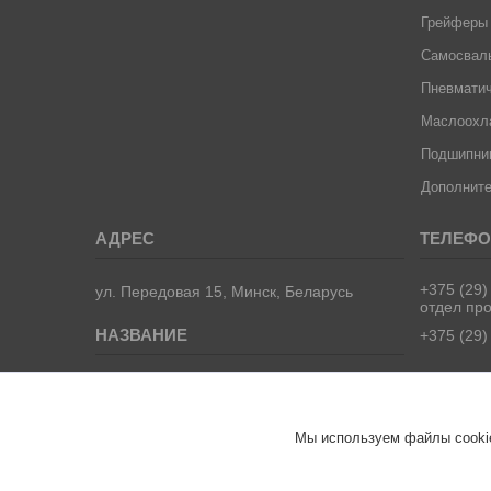
Грейферы
Самосвал
Пневматич
Маслоохла
Подшипник
Дополните
+375 (29)
ул. Передовая 15, Минск, Беларусь
отдел пр
+375 (29)
ООО "ТрейдВек Групп"- запчасти для
манипуляторов, самосвалов и
спецтехники.
Мы используем файлы cookie