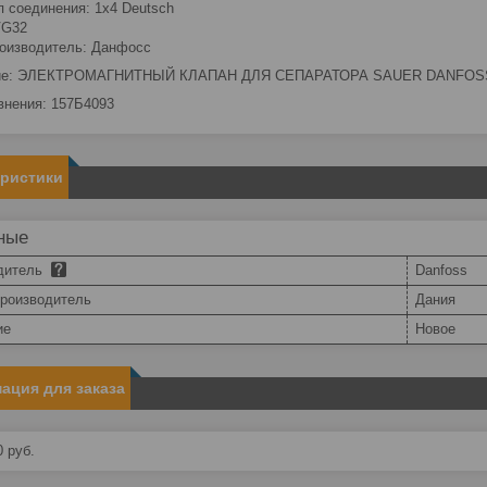
п соединения: 1x4 Deutsch
G32
оизводитель: Данфосс
ие: ЭЛЕКТРОМАГНИТНЫЙ КЛАПАН ДЛЯ СЕПАРАТОРА SAUER DANFOSS
внения: 157Б4093
еристики
ные
дитель
Danfoss
производитель
Дания
ие
Новое
ация для заказа
0
руб.