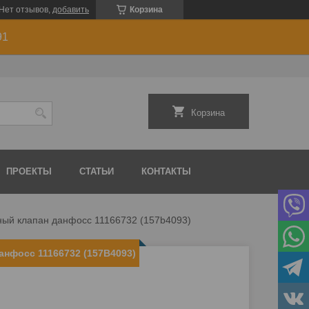
Нет отзывов,
добавить
Корзина
91
Корзина
ПРОЕКТЫ
СТАТЬИ
КОНТАКТЫ
ный клапан данфосс 11166732 (157b4093)
анфосс 11166732 (157B4093)