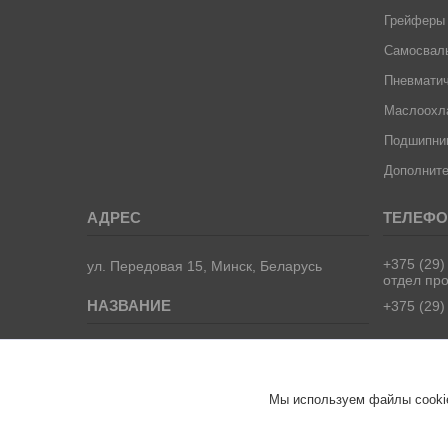
Грейферы
Самосвал
Пневматич
Маслоохла
Подшипник
Дополните
+375 (29)
ул. Передовая 15, Минск, Беларусь
отдел пр
+375 (29)
ООО "ТрейдВек Групп"- запчасти для
манипуляторов, самосвалов и
спецтехники.
Мы используем файлы cookie