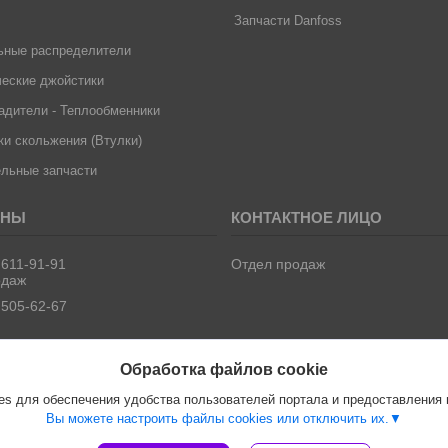
Запчасти Danfoss
ьные распределители
еские джойстики
дители - Теплообменники
и скольжения (Втулки)
льные запчасти
 611-91-91
Отдел продаж
одаж
 505-62-67
Обработка файлов cookie
s для обеспечения удобства пользователей портала и предоставления
Вы можете настроить файлы cookies или отключить их.