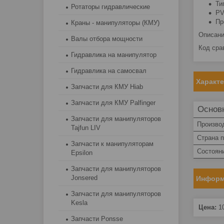
Ти
Ротаторы гидравлические
PV
Пр
Краны - манипуляторы (КМУ)
Описан
Валы отбора мощности
Код сра
Гидравлика на манипулятор
Гидравлика на самосвал
Характ
Запчасти для КМУ Hiab
Запчасти для КМУ Palfinger
Основ
Запчасти для манипуляторов
Произво
Tajfun LIV
Страна 
Запчасти к манипуляторам
Состоян
Epsilon
Запчасти для манипуляторов
Jonsered
Информ
Запчасти для манипуляторов
Kesla
Цена:
1
Запчасти Ponsse