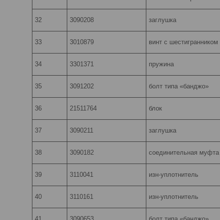
32
3090208
заглушка
33
3010879
винт с шестигранником
34
3301371
пружина
35
3091202
болт типа «банджо»
36
21511764
блок
37
3090211
заглушка
38
3090182
соединительная муфта
39
3110041
изн-уплотнитель
40
3110161
изн-уплотнитель
41
3090653
болт типа «банджо»