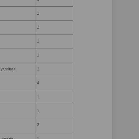
1
1
1
1
 угловая
1
4
1
1
2
 прямая
1