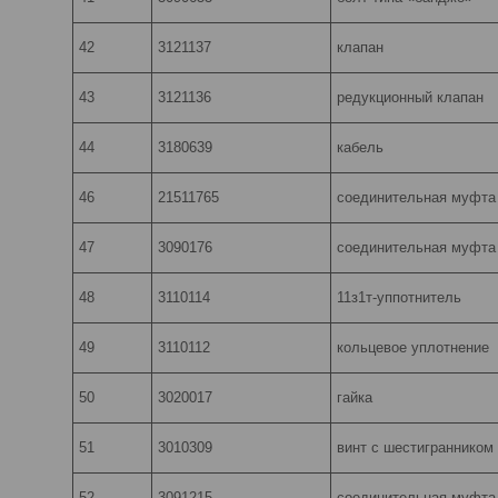
42
3121137
клапан
43
3121136
редукционный клапан
44
3180639
кабель
46
21511765
соединительная муфта
47
3090176
соединительная муфта
48
3110114
11з1т-уппотнитель
49
3110112
кольцевое уплотнение
50
3020017
гайка
51
3010309
винт с шестигранником
52
3091215
соединительная муфта