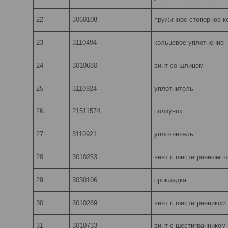
22
3060108
пружинное стопорное к
23
3110494
кольцевое уплотнение
24
3010680
винт со шлицем
25
3110924
уплотнитель
26
21511574
ползунок
27
3110921
уплотнитель
28
3010253
винт с шестигранным 
29
3030106
прокладка
30
3010269
винт с шестигранником
31
3010733
винт с шестигранником