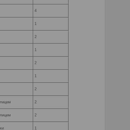
4
1
2
1
2
1
2
шлицем
2
шлицем
2
ки
1