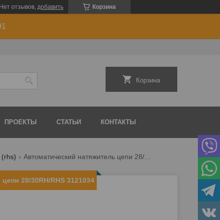
Нет отзывов,
добавить
Корзина
91
Корзина
ПРОЕКТЫ
СТАТЬИ
КОНТАКТЫ
(rhs)
Автоматический натяжитель цепи 28/30rh/rhs 3121034
 цепи 28/30RH/RHS 3121034