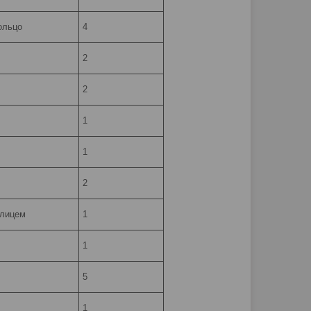
ольцо
4
2
2
1
1
2
шлицем
1
1
5
1