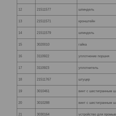
12
21511577
шпиндель
13
21511571
кронштейн
14
21511579
шпиндель
15
3020010
гайка
16
3110922
уплотнение поршня
17
3110923
уплотнитель
18
21511767
штуцер
19
3010461
винт с шестигранным 
20
3010288
винт с шестигранным 
21
3030164
устройство для промыв