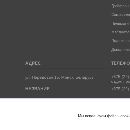
Грейферы
Самосвал
Пневматич
Маслоохла
Подшипник
Дополните
+375 (29)
ул. Передовая 15, Минск, Беларусь
отдел пр
+375 (29)
ООО "ТрейдВек Групп"- запчасти для
манипуляторов, самосвалов и
спецтехники.
Мы используем файлы cookie