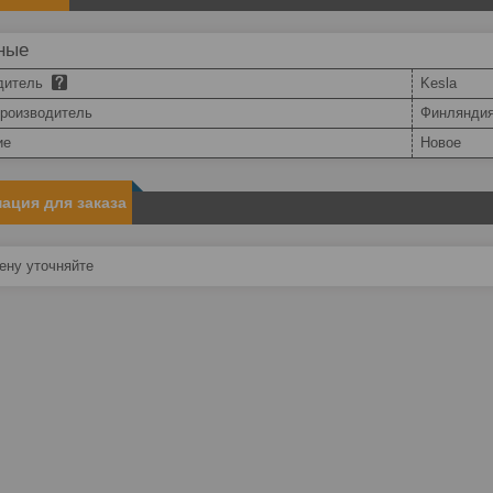
ные
дитель
Kesla
производитель
Финлянди
ие
Новое
ация для заказа
ну уточняйте