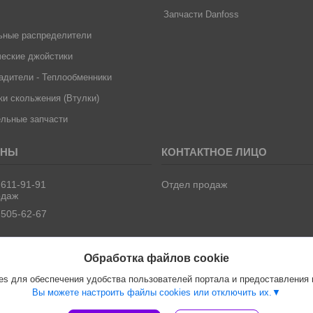
Запчасти Danfoss
ьные распределители
еские джойстики
дители - Теплообменники
и скольжения (Втулки)
льные запчасти
 611-91-91
Отдел продаж
одаж
 505-62-67
Обработка файлов cookie
s для обеспечения удобства пользователей портала и предоставления
Вы можете настроить файлы cookies или отключить их.