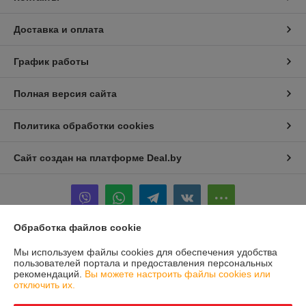
Доставка и оплата
График работы
Полная версия сайта
Политика обработки cookies
Сайт создан на платформе Deal.by
Обработка файлов cookie
Информация для покупателя
Мы используем файлы cookies для обеспечения удобства
пользователей портала и предоставления персональных
Юридическое лицо:
ООО «ТрейдВек Групп»
рекомендаций.
Вы можете настроить файлы cookies или
РБ, 220037, г.Минск, ул. Передовая, д.15, офис27Б.
отключить их.
Регистрационный номер ЕГР: 193721380