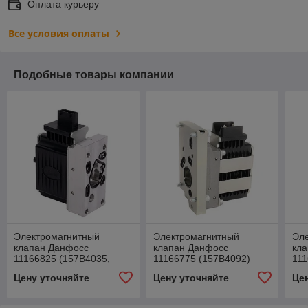
Оплата курьеру
Все условия оплаты
Подобные товары компании
Электромагнитный
Электромагнитный
Эл
клапан Данфосс
клапан Данфосс
кл
11166825 (157B4035,
11166775 (157B4092)
111
157B4075)
15
Цену уточняйте
Цену уточняйте
Це