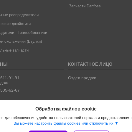
Запчасти Danfoss
ьные распределители
еские джойстики
дители - Теплообменники
и скольжения (Втулки)
льные запчасти
 611-91-91
Отдел продаж
одаж
 505-62-67
Обработка файлов cookie
s для обеспечения удобства пользователей портала и предоставления
Вы можете настроить файлы cookies или отключить их.