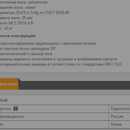
полнение вала: шпоночное
ащение вала: левое
раметры:25хf7x1.5x9g по ГОСТ 6033-80
аметр вала: 25 мм
алог:МГ2.28/32.4.В
с: 10 кг
ности конструкции:
сиально-поршневая гидромашина с наклонным блоком
ол наклона блока цилиндров 25º
металлический стальной блок
зможны варианты исполнения в чугунном и алюминиевом корпусе
исоединительные размеры в соответствии со стандартами DIN / ISO
еристики
ные
дитель
Гидросила
производитель
Россия
ие
Новое