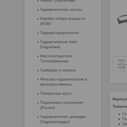
Ремонт спецтехники
Гидравлические насосы
Коробки отбора мощности
(КОМ)
Гидрораспределители
Гидравлические баки
(Гидробаки)
Маслоохладители -
Теплообменники
Грейферы и захваты
Фильтры гидравлические и
фильтроэлементы
Поворотные круги
Нерегул
Подшипники скольжения
Техниче
(Втулки)
Се
Гидравлические цилиндры
Ра
(Гидроцилиндры)
Ти