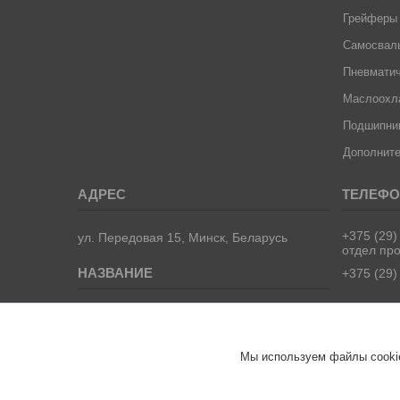
Грейферы
Самосвал
Пневматич
Маслоохла
Подшипник
Дополните
+375 (29)
ул. Передовая 15, Минск, Беларусь
отдел пр
+375 (29)
ООО "ТрейдВек Групп"- запчасти для
манипуляторов, самосвалов и
спецтехники.
Мы используем файлы cookie