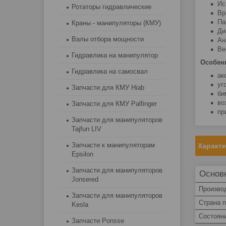
Ис
Ротаторы гидравлические
Вр
Па
Краны - манипуляторы (КМУ)
Ди
Валы отбора мощности
Ан
Ве
Гидравлика на манипулятор
Особен
Гидравлика на самосвал
ак
уг
Запчасти для КМУ Hiab
би
во
Запчасти для КМУ Palfinger
пр
Запчасти для манипуляторов
Tajfun LIV
Запчасти к манипуляторам
Характ
Epsilon
Запчасти для манипуляторов
Основ
Jonsered
Произво
Запчасти для манипуляторов
Страна 
Kesla
Состоян
Запчасти Ponsse