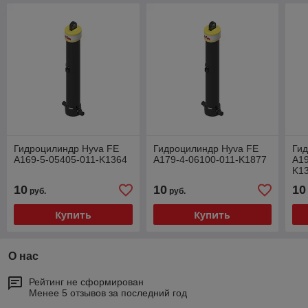
Гидроцилиндр Hyva FE
Гидроцилиндр Hyva FE
Ги
A169-5-05405-011-K1364
A179-4-06100-011-K1877
A19
K1
10
10
10
руб.
руб.
Купить
Купить
О нас
Рейтинг не сформирован
Менее 5 отзывов за последний год