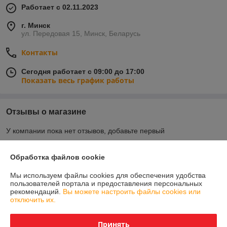
Работает с 02.11.2023
г. Минск
ул. Передовая 15, Минск, Беларусь
Контакты
Сегодня работает с 09:00 до 17:00
Показать весь график работы
Отзывы о магазине
У компании пока нет отзывов, добавьте первый
Обработка файлов cookie
О нас
Мы используем файлы cookies для обеспечения удобства
пользователей портала и предоставления персональных
Контакты
рекомендаций.
Вы можете настроить файлы cookies или
отключить их.
Доставка и оплата
Принять