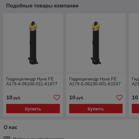
Подобные товары компании
Гидроцилиндр Hyva FE
Гидроцилиндр Hyva FE
Ги
A179-4-06100-011-K1877
A179-5-06230-001-K1537
A21
10
10
10
руб.
руб.
Купить
Купить
О нас